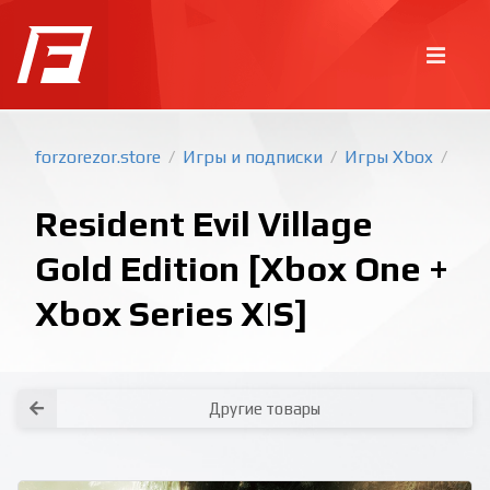
forzorezor.store
Игры и подписки
Игры Xbox
/
/
/
Resident Evil Village
Gold Edition [Xbox One +
Xbox Series X|S]
Покупка игр
PlayStation
Как создать аккаунт PlayStation с
турецким регионом?
Как включить 2х факторную
верификацию? Что такое TOTP
ключ?
Xbox
Как создать аккаунт Microsoft с
турецким регионом?
Другие товары
Все вопросы и ответы
Написать оператору