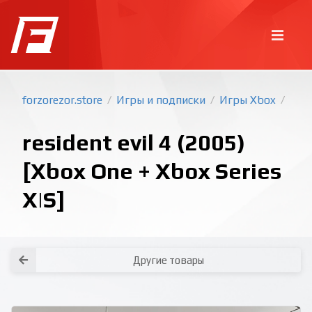
forzorezor.store
Игры и подписки
Игры Xbox
/
/
/
resident evil 4 (2005)
[Xbox One + Xbox Series
X|S]
Покупка игр
PlayStation
Как создать аккаунт PlayStation с
турецким регионом?
Как включить 2х факторную
верификацию? Что такое TOTP
ключ?
Xbox
Как создать аккаунт Microsoft с
турецким регионом?
Другие товары
Все вопросы и ответы
Написать оператору