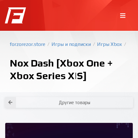
forzorezor.store
Игры и подписки
Игры Xbox
/
/
/
Nox Dash [Xbox One +
Xbox Series X|S]
Покупка игр
PlayStation
Другие товары
Как создать аккаунт PlayStation с
турецким регионом?
Как включить 2х факторную
верификацию? Что такое TOTP
ключ?
Xbox
Как создать аккаунт Microsoft с
турецким регионом?
Все вопросы и ответы
Написать оператору