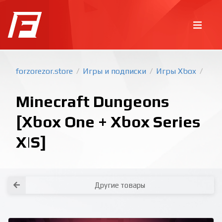
forzorezor.store
Игры и подписки
Игры Xbox
/
/
/
Minecraft Dungeons
[Xbox One + Xbox Series
X|S]
Покупка игр
PlayStation
Как создать аккаунт PlayStation с
турецким регионом?
Как включить 2х факторную
верификацию? Что такое TOTP
ключ?
Xbox
Как создать аккаунт Microsoft с
турецким регионом?
Другие товары
Все вопросы и ответы
Написать оператору