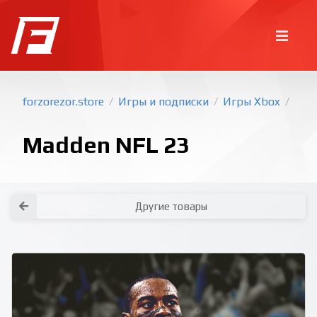
forzorezor.store
Игры и подписки
Игры Xbox
/
/
/
Madden NFL 23
Другие товары
Покупка игр
PlayStation
Как создать аккаунт PlayStation с
турецким регионом?
Как включить 2х факторную
верификацию? Что такое TOTP
ключ?
Xbox
Как создать аккаунт Microsoft с
турецким регионом?
Все вопросы и ответы
Написать оператору