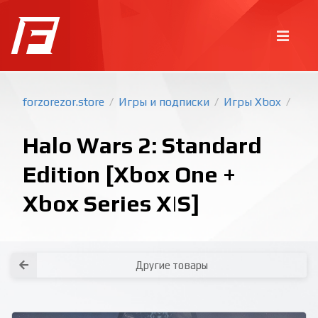
forzorezor.store
Игры и подписки
Игры Xbox
/
/
/
Halo Wars 2: Standard
Edition [Xbox One +
Xbox Series X|S]
Покупка игр
PlayStation
Как создать аккаунт PlayStation с
турецким регионом?
Как включить 2х факторную
верификацию? Что такое TOTP
ключ?
Xbox
Как создать аккаунт Microsoft с
турецким регионом?
Другие товары
Все вопросы и ответы
Написать оператору