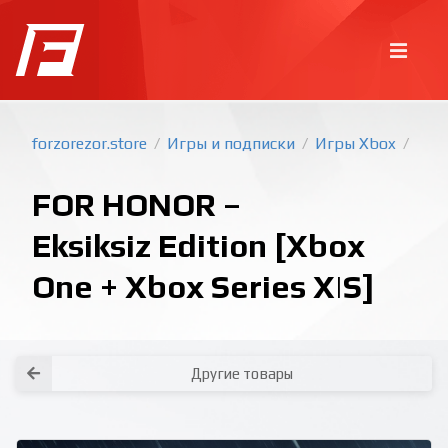
forzorezor.store
Игры и подписки
Игры Xbox
/
/
/
FOR HONOR –
Eksiksiz Edition [Xbox
One + Xbox Series X|S]
Покупка игр
PlayStation
Как создать аккаунт PlayStation с
турецким регионом?
Как включить 2х факторную
верификацию? Что такое TOTP
ключ?
Xbox
Как создать аккаунт Microsoft с
турецким регионом?
Другие товары
Все вопросы и ответы
Написать оператору