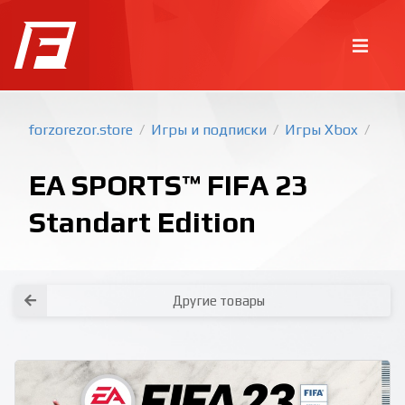
forzorezor.store
Игры и подписки
Игры Xbox
/
/
/
EA SPORTS™ FIFA 23
Standart Edition
Покупка игр
PlayStation
Другие товары
Как создать аккаунт PlayStation с
турецким регионом?
Как включить 2х факторную
верификацию? Что такое TOTP
ключ?
Xbox
Как создать аккаунт Microsoft с
турецким регионом?
Все вопросы и ответы
Написать оператору