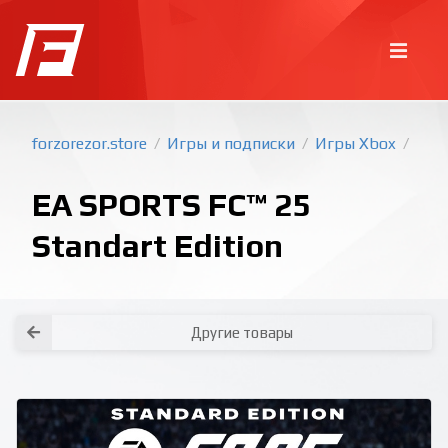
forzorezor.store
Игры и подписки
Игры Xbox
/
/
/
EA SPORTS FC™ 25
Standart Edition
Покупка игр
PlayStation
Другие товары
Как создать аккаунт PlayStation с
турецким регионом?
Как включить 2х факторную
верификацию? Что такое TOTP
ключ?
Xbox
Как создать аккаунт Microsoft с
турецким регионом?
Все вопросы и ответы
Написать оператору