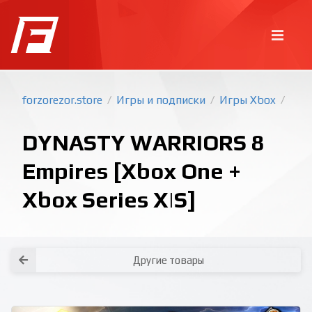
forzorezor.store
Игры и подписки
Игры Xbox
/
/
/
DYNASTY WARRIORS 8
Empires [Xbox One +
Xbox Series X|S]
Покупка игр
PlayStation
Как создать аккаунт PlayStation с
турецким регионом?
Как включить 2х факторную
верификацию? Что такое TOTP
ключ?
Xbox
Как создать аккаунт Microsoft с
турецким регионом?
Другие товары
Все вопросы и ответы
Написать оператору