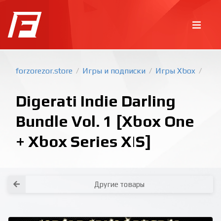
forzorezor.store
Игры и подписки
Игры Xbox
/
/
/
Digerati Indie Darling
Bundle Vol. 1 [Xbox One
+ Xbox Series X|S]
Покупка игр
PlayStation
Как создать аккаунт PlayStation с
турецким регионом?
Как включить 2х факторную
верификацию? Что такое TOTP
ключ?
Xbox
Как создать аккаунт Microsoft с
турецким регионом?
Другие товары
Все вопросы и ответы
Написать оператору