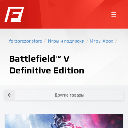
forzorezor.store
Игры и подписки
Игры Xbox
/
/
/
Battlefield™ V
Definitive Edition
Покупка игр
PlayStation
Другие товары
Как создать аккаунт PlayStation с
турецким регионом?
Как включить 2х факторную
верификацию? Что такое TOTP
ключ?
Xbox
Как создать аккаунт Microsoft с
турецким регионом?
Все вопросы и ответы
Написать оператору