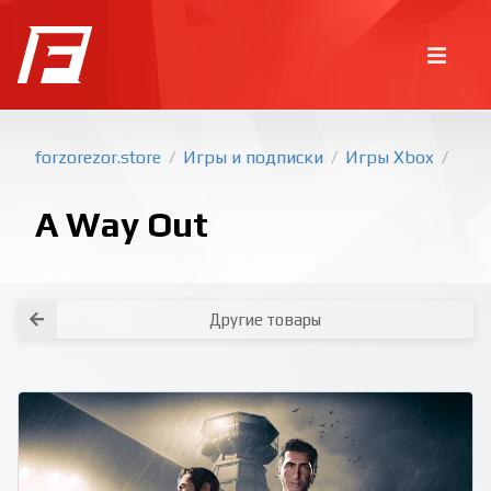
forzorezor.store
Игры и подписки
Игры Xbox
/
/
/
A Way Out
Другие товары
Покупка игр
PlayStation
Как создать аккаунт PlayStation с
турецким регионом?
Как включить 2х факторную
верификацию? Что такое TOTP
ключ?
Xbox
Как создать аккаунт Microsoft с
турецким регионом?
Все вопросы и ответы
Написать оператору