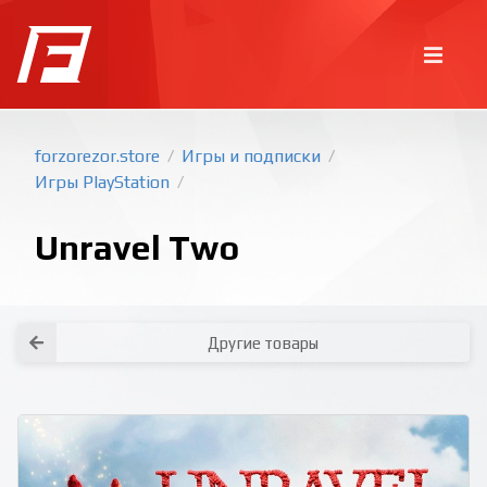
forzorezor.store
Игры и подписки
/
/
Игры PlayStation
/
Unravel Two
Другие товары
Покупка игр
PlayStation
Как создать аккаунт PlayStation с
турецким регионом?
Как включить 2х факторную
верификацию? Что такое TOTP
ключ?
Xbox
Как создать аккаунт Microsoft с
турецким регионом?
Все вопросы и ответы
Написать оператору