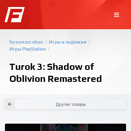
forzorezor.store
Игры и подписки
/
/
Игры PlayStation
/
Turok 3: Shadow of
Oblivion Remastered
Покупка игр
PlayStation
Как создать аккаунт PlayStation с
турецким регионом?
Как включить 2х факторную
верификацию? Что такое TOTP
ключ?
Другие товары
Xbox
Как создать аккаунт Microsoft с
турецким регионом?
Все вопросы и ответы
Написать оператору