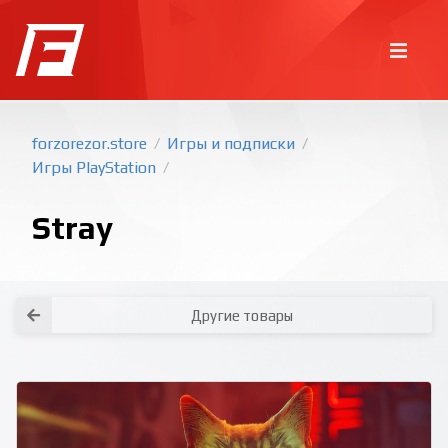
forzorezor.store
Игры и подписки
/
/
Игры PlayStation
/
Stray
Другие товары
Покупка игр
PlayStation
Как создать аккаунт PlayStation с
турецким регионом?
Как включить 2х факторную
верификацию? Что такое TOTP
ключ?
Xbox
Как создать аккаунт Microsoft с
турецким регионом?
Все вопросы и ответы
Написать оператору