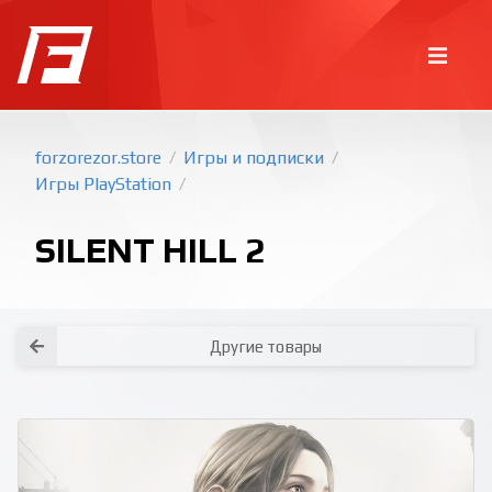
forzorezor.store
Игры и подписки
/
/
Игры PlayStation
/
SILENT HILL 2
Другие товары
Покупка игр
PlayStation
Как создать аккаунт PlayStation с
турецким регионом?
Как включить 2х факторную
верификацию? Что такое TOTP
ключ?
Xbox
Как создать аккаунт Microsoft с
турецким регионом?
Все вопросы и ответы
Написать оператору