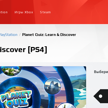
ation
Игры Xbox
Steam
layStation
Planet Quiz: Learn & Discover
/
iscover [PS4]
Выбери