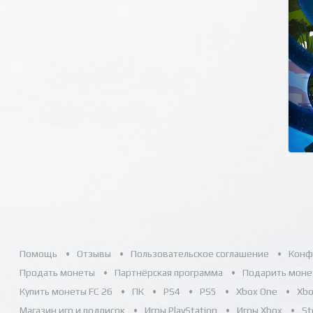
Помощь
Отзывы
Пользовательское соглашение
Конф
Продать монеты
Партнёрская программа
Подарить моне
Купить монеты FC 26
ПК
PS4
PS5
Xbox One
Xbo
Магазин игр и подписок
Игры PlayStation
Игры Xbox
S