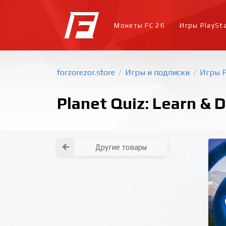
Монеты FC 26
Игры PlaySt
forzorezor.store
Игры и подписки
Игры P
/
/
Planet Quiz: Learn & D
Другие товары