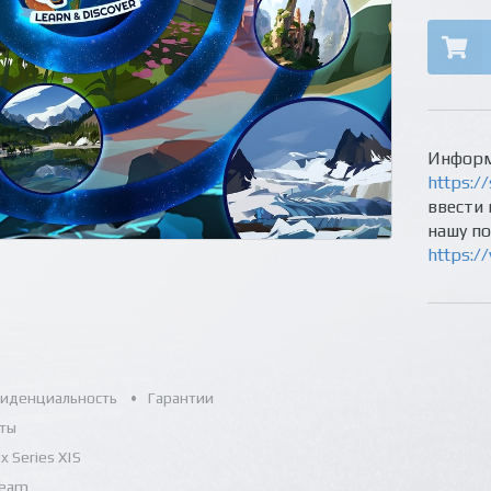
Информ
https://
ввести 
нашу п
https:/
иденциальность
Гарантии
ты
x Series X|S
team