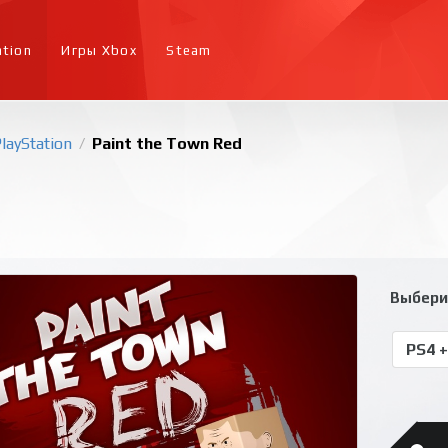
ation
Игры Xbox
Steam
layStation
Paint the Town Red
/
Выбери
PS4 +