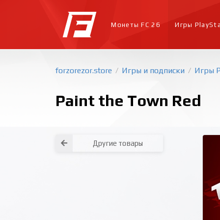
Монеты FC 26
Игры PlaySt
forzorezor.store
Игры и подписки
Игры P
/
/
Paint the Town Red
Другие товары