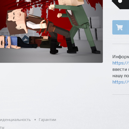
Информ
https://
ввести 
нашу п
https:/
иденциальность
Гарантии
ты