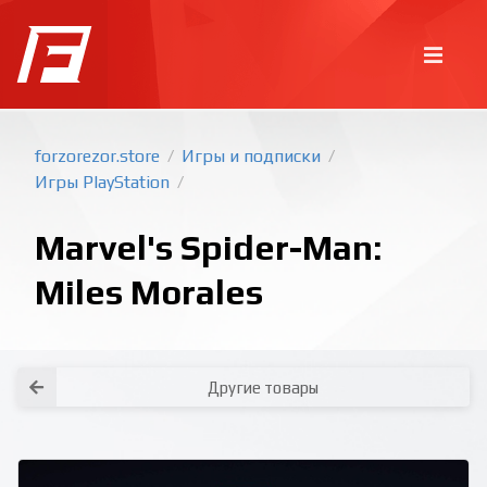
forzorezor.store
Игры и подписки
/
/
Игры PlayStation
/
Marvel's Spider-Man:
Miles Morales
Покупка игр
PlayStation
Как создать аккаунт PlayStation с
турецким регионом?
Как включить 2х факторную
верификацию? Что такое TOTP
ключ?
Другие товары
Xbox
Как создать аккаунт Microsoft с
турецким регионом?
Все вопросы и ответы
Написать оператору