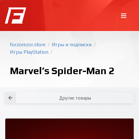
forzorezor.store
Игры и подписки
/
/
Игры PlayStation
/
Marvel’s Spider-Man 2
Другие товары
Покупка игр
PlayStation
Как создать аккаунт PlayStation с
турецким регионом?
Как включить 2х факторную
верификацию? Что такое TOTP
ключ?
Xbox
Как создать аккаунт Microsoft с
турецким регионом?
Все вопросы и ответы
Написать оператору