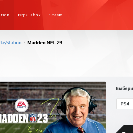
ation
Игры Xbox
Steam
layStation
Madden NFL 23
/
Выбери
PS4