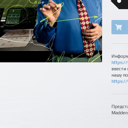
Информ
https://
ввести 
нашу п
https:/
Предста
Madden