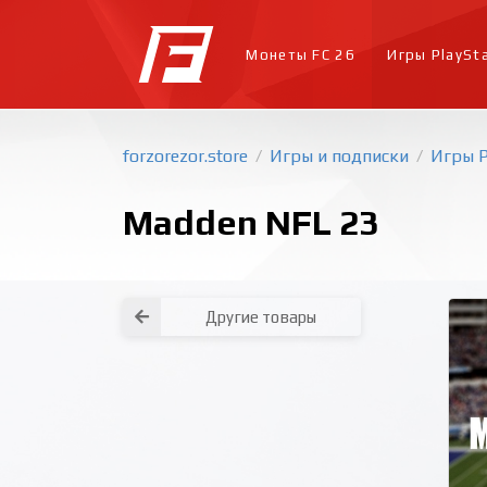
Монеты FC 26
Игры PlaySt
forzorezor.store
Игры и подписки
Игры P
/
/
Madden NFL 23
Другие товары