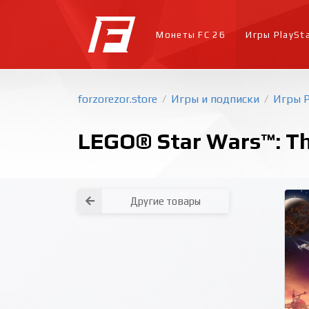
Монеты FC 26
Игры PlaySt
forzorezor.store
Игры и подписки
Игры P
/
/
LEGO® Star Wars™: Th
Другие товары