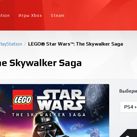
ation
Игры Xbox
Steam
layStation
LEGO® Star Wars™: The Skywalker Saga
/
e Skywalker Saga
Выбери
PS4 +