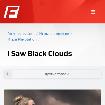
forzorezor.store
Игры и подписки
/
/
Игры PlayStation
/
I Saw Black Clouds
Другие товары
Покупка игр
PlayStation
Как создать аккаунт PlayStation с
турецким регионом?
Как включить 2х факторную
верификацию? Что такое TOTP
ключ?
Xbox
Как создать аккаунт Microsoft с
турецким регионом?
Все вопросы и ответы
Написать оператору