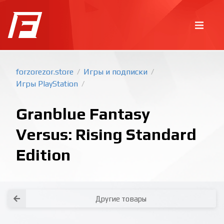
forzorezor.store
Игры и подписки
/
/
Игры PlayStation
/
Granblue Fantasy
Versus: Rising Standard
Edition
Покупка игр
PlayStation
Как создать аккаунт PlayStation с
турецким регионом?
Как включить 2х факторную
верификацию? Что такое TOTP
ключ?
Xbox
Как создать аккаунт Microsoft с
турецким регионом?
Все вопросы и ответы
Написать оператору
Другие товары