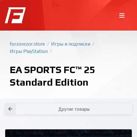
forzorezor.store
Игры и подписки
/
/
Игры PlayStation
/
EA SPORTS FC™ 25
Standard Edition
Покупка игр
PlayStation
Как создать аккаунт PlayStation с
турецким регионом?
Как включить 2х факторную
верификацию? Что такое TOTP
ключ?
Другие товары
Xbox
Как создать аккаунт Microsoft с
турецким регионом?
Все вопросы и ответы
Написать оператору