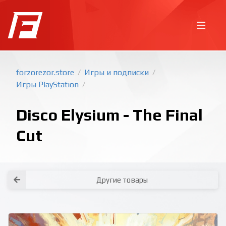
forzorezor.store
Игры и подписки
/
/
Игры PlayStation
/
Disco Elysium - The Final
Cut
Покупка игр
PlayStation
Как создать аккаунт PlayStation с
турецким регионом?
Как включить 2х факторную
верификацию? Что такое TOTP
ключ?
Другие товары
Xbox
Как создать аккаунт Microsoft с
турецким регионом?
Все вопросы и ответы
Написать оператору