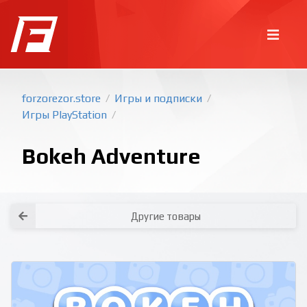
forzorezor.store
Игры и подписки
/
/
Игры PlayStation
/
Bokeh Adventure
Другие товары
Покупка игр
PlayStation
Как создать аккаунт PlayStation с
турецким регионом?
Как включить 2х факторную
верификацию? Что такое TOTP
ключ?
Xbox
Как создать аккаунт Microsoft с
турецким регионом?
Все вопросы и ответы
Написать оператору