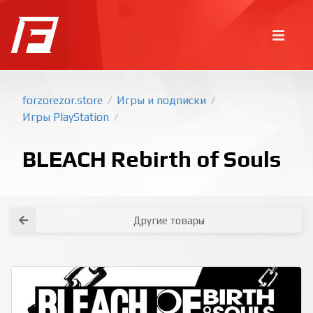
forzorezor.store
Игры и подписки
/
/
Игры PlayStation
/
BLEACH Rebirth of Souls
Другие товары
Покупка игр
PlayStation
Как создать аккаунт PlayStation с
турецким регионом?
Как включить 2х факторную
верификацию? Что такое TOTP
ключ?
Xbox
Как создать аккаунт Microsoft с
турецким регионом?
Все вопросы и ответы
Написать оператору