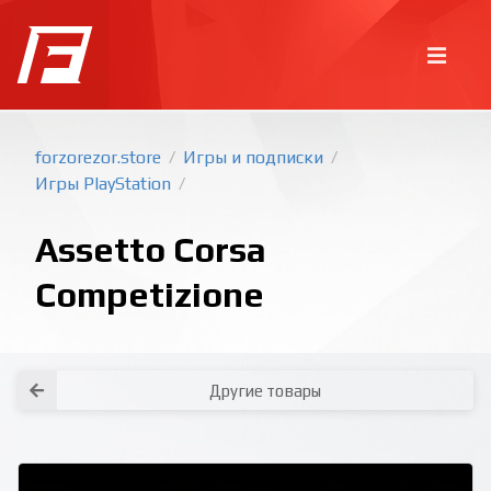
forzorezor.store
Игры и подписки
/
/
Игры PlayStation
/
Assetto Corsa
Competizione
Покупка игр
PlayStation
Как создать аккаунт PlayStation с
турецким регионом?
Как включить 2х факторную
верификацию? Что такое TOTP
ключ?
Другие товары
Xbox
Как создать аккаунт Microsoft с
турецким регионом?
Все вопросы и ответы
Написать оператору