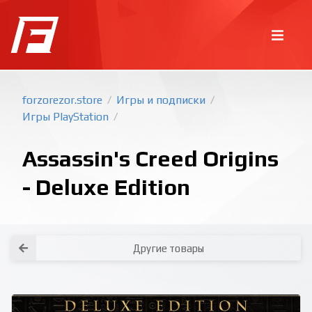
forzorezor.store
Игры и подписки
/
/
Игры PlayStation
/
Assassin's Creed Origins
- Deluxe Edition
Покупка игр
PlayStation
Как создать аккаунт PlayStation с
турецким регионом?
Как включить 2х факторную
верификацию? Что такое TOTP
ключ?
Другие товары
Xbox
Как создать аккаунт Microsoft с
турецким регионом?
Все вопросы и ответы
Написать оператору