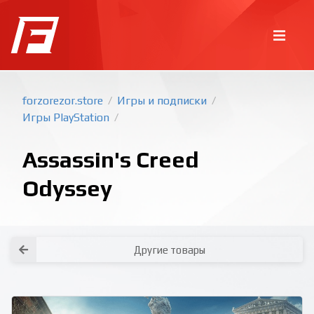
forzorezor.store
Игры и подписки
/
/
Игры PlayStation
/
Assassin's Creed
Odyssey
Покупка игр
PlayStation
Как создать аккаунт PlayStation с
турецким регионом?
Как включить 2х факторную
верификацию? Что такое TOTP
ключ?
Другие товары
Xbox
Как создать аккаунт Microsoft с
турецким регионом?
Все вопросы и ответы
Написать оператору