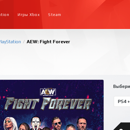
ation
Игры Xbox
Steam
layStation
AEW: Fight Forever
/
Выбери
PS4 +