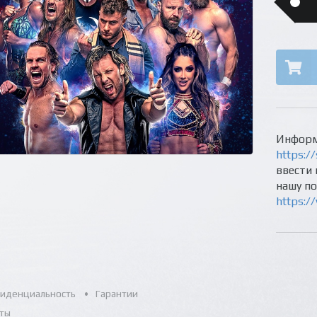
Информ
https://
ввести 
нашу п
https:/
иденциальность
Гарантии
ты