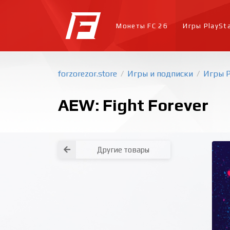
Монеты FC 26
Игры PlaySt
forzorezor.store
Игры и подписки
Игры P
/
/
AEW: Fight Forever
Другие товары